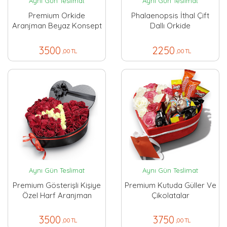
Aynı Gün Teslimat
Aynı Gün Teslimat
Premium Orkide
Phalaenopsis İthal Çift
Aranjman Beyaz Konsept
Dallı Orkide
3500
2250
,00 TL
,00 TL
Aynı Gün Teslimat
Aynı Gün Teslimat
Premium Gösterişli Kişiye
Premium Kutuda Güller Ve
Özel Harf Aranjman
Çikolatalar
3500
3750
,00 TL
,00 TL