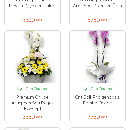
Mevsim Çiçekleri Buketi
Aranjman Premium Ürün
3500
5750
,00 TL
,00 TL
Aynı Gün Teslimat
Aynı Gün Teslimat
Premium Orkide
Çift Dallı Phalaenopsis
Aranjman Sarı Beyaz
Pembe Orkide
Konsept
3350
2750
,00 TL
,00 TL