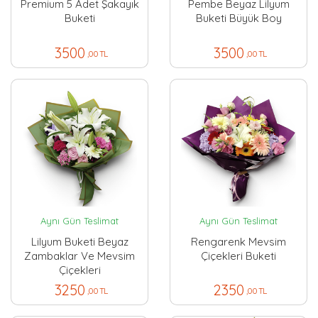
Premium 5 Adet Şakayık
Pembe Beyaz Lilyum
Buketi
Buketi Büyük Boy
3500
3500
,00 TL
,00 TL
Aynı Gün Teslimat
Aynı Gün Teslimat
Lilyum Buketi Beyaz
Rengarenk Mevsim
Zambaklar Ve Mevsim
Çiçekleri Buketi
Çiçekleri
3250
2350
,00 TL
,00 TL