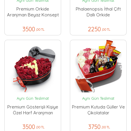
Aynı Gün Teslimat
Aynı Gün Teslimat
Premium Orkide
Phalaenopsis İthal Çift
Aranjman Beyaz Konsept
Dallı Orkide
3500
2250
,00 TL
,00 TL
Aynı Gün Teslimat
Aynı Gün Teslimat
Premium Gösterişli Kişiye
Premium Kutuda Güller Ve
Özel Harf Aranjman
Çikolatalar
3500
3750
,00 TL
,00 TL