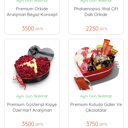
Aynı Gün Teslimat
Aynı Gün Teslimat
Premium Orkide
Phalaenopsis İthal Çift
Aranjman Beyaz Konsept
Dallı Orkide
3500
2250
,00 TL
,00 TL
Aynı Gün Teslimat
Aynı Gün Teslimat
Premium Gösterişli Kişiye
Premium Kutuda Güller Ve
Özel Harf Aranjman
Çikolatalar
3500
3750
,00 TL
,00 TL