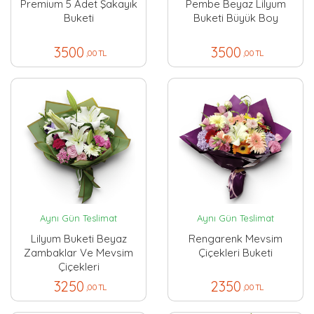
Premium 5 Adet Şakayık
Pembe Beyaz Lilyum
Buketi
Buketi Büyük Boy
3500
3500
,00 TL
,00 TL
Aynı Gün Teslimat
Aynı Gün Teslimat
Lilyum Buketi Beyaz
Rengarenk Mevsim
Zambaklar Ve Mevsim
Çiçekleri Buketi
Çiçekleri
3250
2350
,00 TL
,00 TL