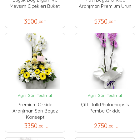
Mevsim Çiçekleri Buketi
Aranjman Premium Ürün
3500
5750
,00 TL
,00 TL
Aynı Gün Teslimat
Aynı Gün Teslimat
Premium Orkide
Çift Dallı Phalaenopsis
Aranjman Sarı Beyaz
Pembe Orkide
Konsept
3350
2750
,00 TL
,00 TL