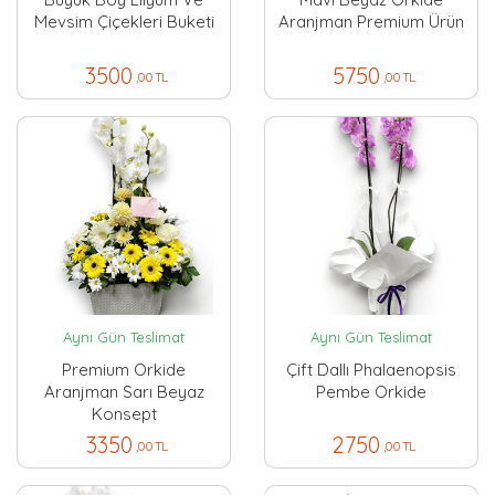
Mevsim Çiçekleri Buketi
Aranjman Premium Ürün
3500
5750
,00 TL
,00 TL
Aynı Gün Teslimat
Aynı Gün Teslimat
Premium Orkide
Çift Dallı Phalaenopsis
Aranjman Sarı Beyaz
Pembe Orkide
Konsept
3350
2750
,00 TL
,00 TL