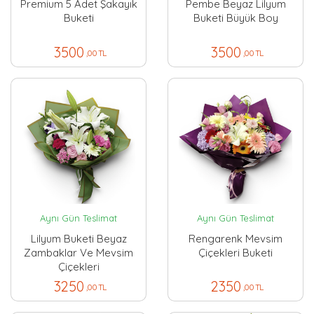
Premium 5 Adet Şakayık
Pembe Beyaz Lilyum
Buketi
Buketi Büyük Boy
3500
3500
,00 TL
,00 TL
Aynı Gün Teslimat
Aynı Gün Teslimat
Lilyum Buketi Beyaz
Rengarenk Mevsim
Zambaklar Ve Mevsim
Çiçekleri Buketi
Çiçekleri
3250
2350
,00 TL
,00 TL