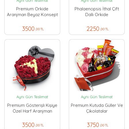
Aynı Gün Teslimat
Aynı Gün Teslimat
Premium Orkide
Phalaenopsis İthal Çift
Aranjman Beyaz Konsept
Dallı Orkide
3500
2250
,00 TL
,00 TL
Aynı Gün Teslimat
Aynı Gün Teslimat
Premium Gösterişli Kişiye
Premium Kutuda Güller Ve
Özel Harf Aranjman
Çikolatalar
3500
3750
,00 TL
,00 TL