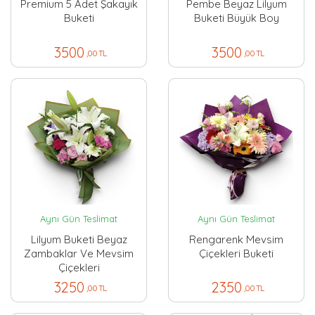
Premium 5 Adet Şakayık
Pembe Beyaz Lilyum
Buketi
Buketi Büyük Boy
3500
3500
,00 TL
,00 TL
Aynı Gün Teslimat
Aynı Gün Teslimat
Lilyum Buketi Beyaz
Rengarenk Mevsim
Zambaklar Ve Mevsim
Çiçekleri Buketi
Çiçekleri
3250
2350
,00 TL
,00 TL