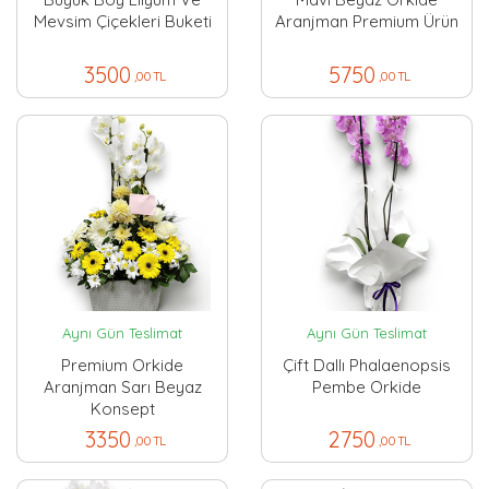
Mevsim Çiçekleri Buketi
Aranjman Premium Ürün
3500
5750
,00 TL
,00 TL
Aynı Gün Teslimat
Aynı Gün Teslimat
Premium Orkide
Çift Dallı Phalaenopsis
Aranjman Sarı Beyaz
Pembe Orkide
Konsept
3350
2750
,00 TL
,00 TL