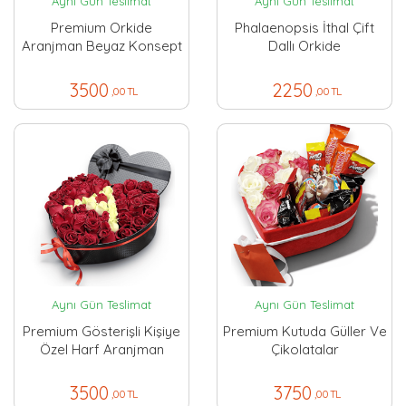
Aynı Gün Teslimat
Aynı Gün Teslimat
Premium Orkide
Phalaenopsis İthal Çift
Aranjman Beyaz Konsept
Dallı Orkide
3500
2250
,00 TL
,00 TL
Aynı Gün Teslimat
Aynı Gün Teslimat
Premium Gösterişli Kişiye
Premium Kutuda Güller Ve
Özel Harf Aranjman
Çikolatalar
3500
3750
,00 TL
,00 TL