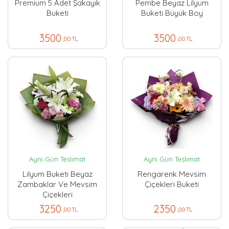
Premium 5 Adet Şakayık
Pembe Beyaz Lilyum
Buketi
Buketi Büyük Boy
3500
3500
,00 TL
,00 TL
Aynı Gün Teslimat
Aynı Gün Teslimat
Lilyum Buketi Beyaz
Rengarenk Mevsim
Zambaklar Ve Mevsim
Çiçekleri Buketi
Çiçekleri
3250
2350
,00 TL
,00 TL