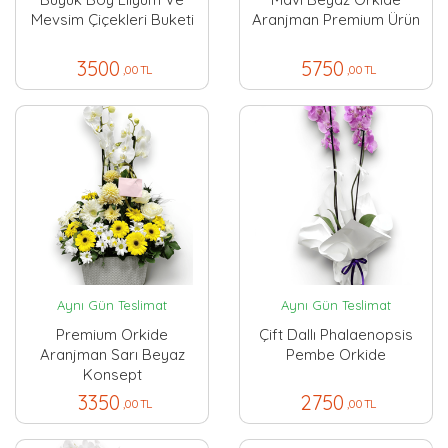
Mevsim Çiçekleri Buketi
Aranjman Premium Ürün
3500
5750
,00 TL
,00 TL
Aynı Gün Teslimat
Aynı Gün Teslimat
Premium Orkide
Çift Dallı Phalaenopsis
Aranjman Sarı Beyaz
Pembe Orkide
Konsept
3350
2750
,00 TL
,00 TL