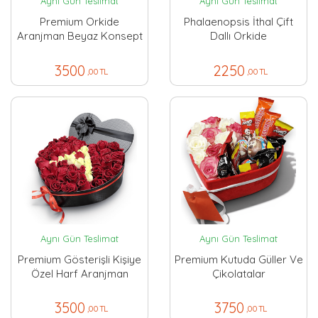
Aynı Gün Teslimat
Aynı Gün Teslimat
Premium Orkide
Phalaenopsis İthal Çift
Aranjman Beyaz Konsept
Dallı Orkide
3500
2250
,00 TL
,00 TL
Aynı Gün Teslimat
Aynı Gün Teslimat
Premium Gösterişli Kişiye
Premium Kutuda Güller Ve
Özel Harf Aranjman
Çikolatalar
3500
3750
,00 TL
,00 TL