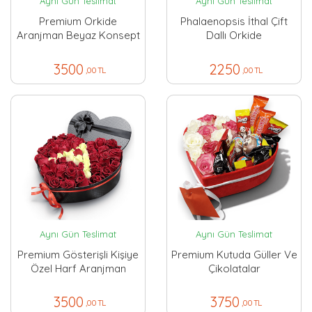
Aynı Gün Teslimat
Aynı Gün Teslimat
Premium Orkide
Phalaenopsis İthal Çift
Aranjman Beyaz Konsept
Dallı Orkide
3500
2250
,00 TL
,00 TL
Aynı Gün Teslimat
Aynı Gün Teslimat
Premium Gösterişli Kişiye
Premium Kutuda Güller Ve
Özel Harf Aranjman
Çikolatalar
3500
3750
,00 TL
,00 TL